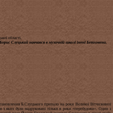
кої області.
 Борис Слуцький навчався в музичній школі імені Бетховена.
 становлення Б.Слуцького припало на роки Великої Вітчизняної
ти з яких були надруковані тільки в роки «перебудови». Один з