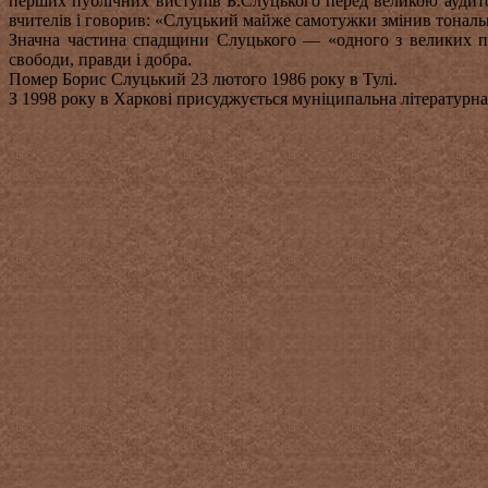
перших публічних виступів Б.Слуцького перед великою аудито
вчителів і говорив: «Слуцький майже самотужки змінив тональн
Значна частина спадщини Слуцького — «одного з великих по
свободи, правди і добра.
Помер Борис Слуцький 23 лютого 1986 року в Тулі.
З 1998 року в Харкові присуджується муніципальна літературна