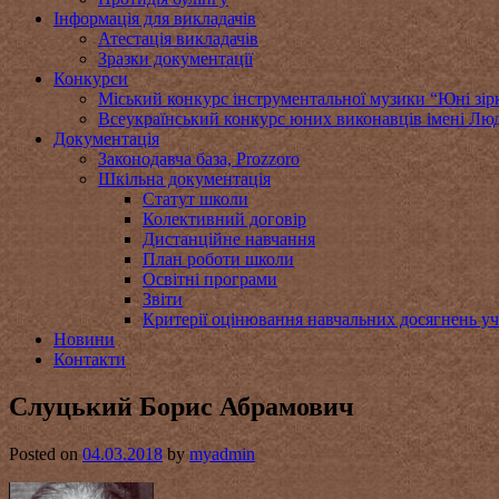
Інформація для викладачів
Атестація викладачів
Зразки документації
Конкурси
Міський конкурс інструментальної музики “Юні зір
Всеукраїнський конкурс юних виконавців імені Люд
Документація
Законодавча база, Prozzoro
Шкільна документація
Статут школи
Колективний договір
Дистанційне навчання
План роботи школи
Освітні програми
Звіти
Критерії оцінювання навчальних досягнень уч
Новини
Контакти
Слуцький Борис Абрамович
Posted on
04.03.2018
by
myadmin