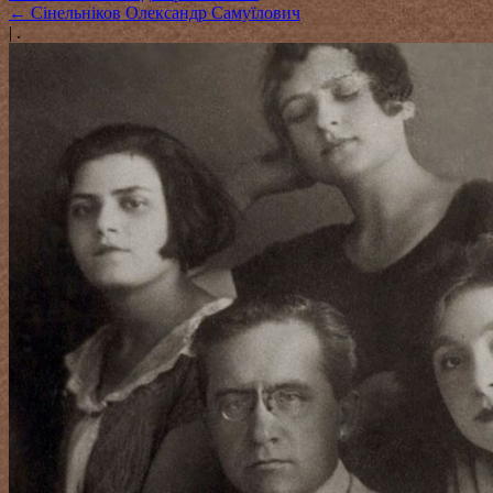
←
Сінельніков Олександр Самуїлович
|
.