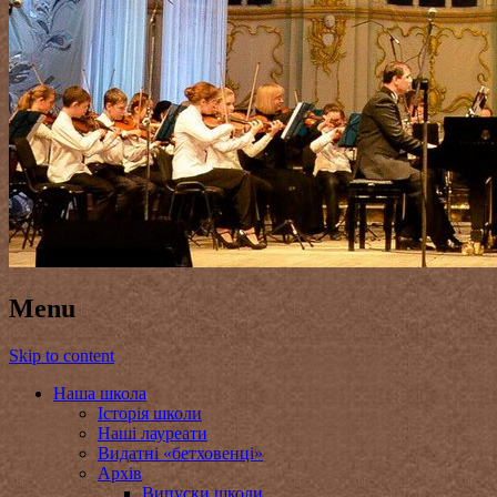
Menu
Skip to content
Наша школа
Історія школи
Наші лауреати
Видатні «бетховенці»
Архів
Випуски школи