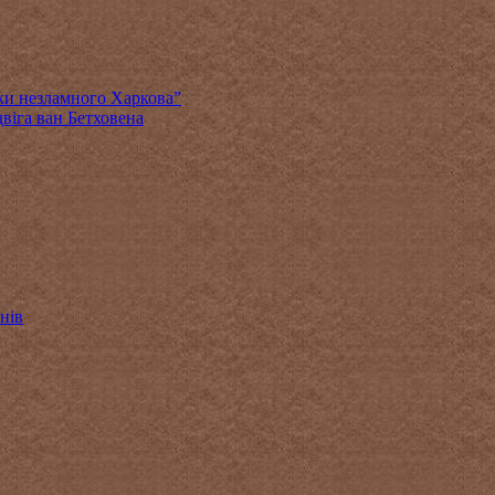
ки незламного Харкова”
віга ван Бетховена
нів