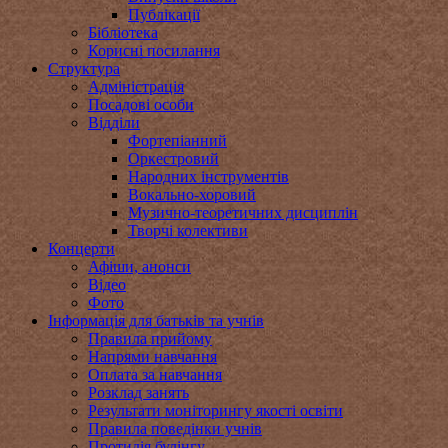
Публікації
Бібліотека
Корисні посилання
Структура
Адміністрація
Посадові особи
Відділи
Фортепіанний
Оркестровий
Народних інструментів
Вокально-хоровий
Музично-теоретичних дисциплін
Творчі колективи
Концерти
Афіши, анонси
Відео
Фото
Інформація для батьків та учнів
Правила прийому
Напрями навчання
Оплата за навчання
Розклад занять
Результати моніторингу якості освіти
Правила поведінки учнів
Протидія булінгу