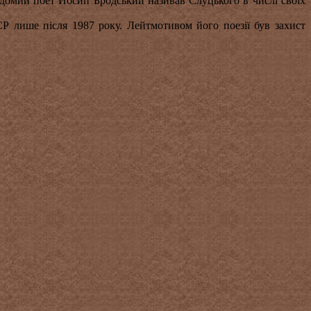
ідомий поет Йосип Бродський називав Слуцького в числі своїх
 лише після 1987 року. Лейтмотивом його поезії був захист