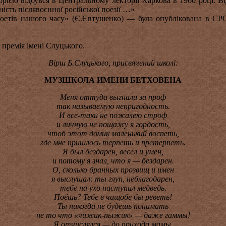
рією відбувся в Центральному лекторії Харкова в 1960 році. В
ість післявоєнної російської поезії …»
етів нашого часу» (Є.Євтушенко) — була опублікована в СРСР
 премія імені Слуцького.
Вірш Б.Слуцького, присвячений школі:
МУЗШКОЛА ИМЕНИ БЕТХОВЕНА
Меня оттуда выгнали за проф
так называемую непригодность.
И все-таки не пожалею строф
и личную не пощажу я гордость,
чтоб этот домик маленький воспеть,
где мне пришлось терпеть и претерпеть.
Я был бездарен, весел и умен,
и потому я знал, что я — бездарен.
О, сколько бранных прозвищ и имен
я выслушал: ты глуп, неблагодарен,
тебе на ухо наступил медведь.
Поёшь? Тебе в чащобе бы реветь!
Ты никогда не будешь понимать
не то что «чижик-пыжик» — даже гаммы!
Я отчислялся — до прихода мамы,