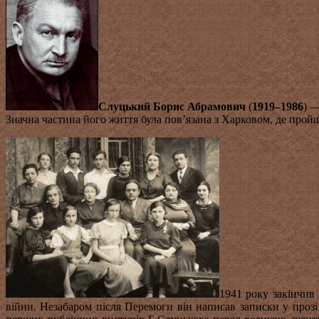
Слуцький Борис Абрамович
(
1919–1986
) —
Значна частина його життя була пов’язана з Харковом, де пройш
1941 року закінчив
війни. Незабаром після Перемоги він написав записки у прозі 