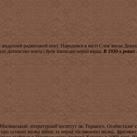
 видатний радянський поет. Народився в місті Слов’янськ Донець
ло дитинство поета і були написані перші вірші.
В 1930-х роках
 Московський літературний інститут ім. Горького. Особистісне
про останні місяці війни та перші післявоєнні місяці, фрагмен