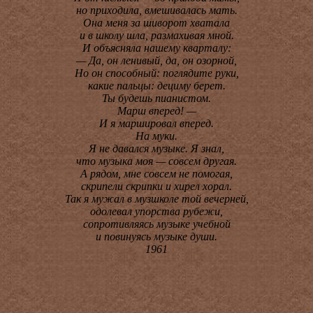
но приходила, вмешивалась мать.
Она меня за шиворот хватала
и в школу шла, размахивая мной.
И объясняла нашему кварталу:
— Да, он ленивый, да, он озорной,
Но он способный: поглядите руки,
какие пальцы: дециму берет.
Ты будешь пианистом.
Марш вперед! —
И я маршировал вперед.
На муки.
Я не давался музыке. Я знал,
что музыка моя — совсем другая.
А рядом, мне совсем не помогая,
скрипели скрипки и хирел хорал.
Так я мужал в музшколе той вечерней,
одолевал упорства рубежи,
сопротивляясь музыке учебной
и повинуясь музыке души.
1961