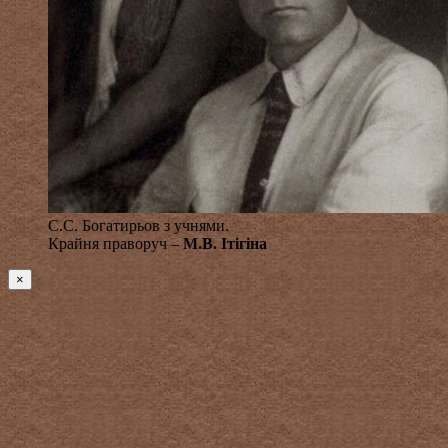
С.С. Богатирьов з учнями.
Крайня праворуч –
М.В. Ітігіна
×