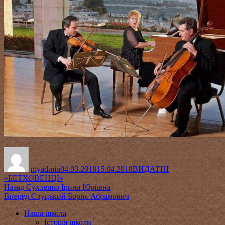
Автор
Оприлюднено
Категорії
myadmin
04.03.2018
15.04.2018
ВИДАТНІ
«БЕТХОВЕНЦІ»
Навігація
Попередній
Назад
Сухленко Ірина Юріївна
запис:
Наступний
Вперед
Слуцький Борис Абрамович
записів
запис:
Наша школа
Історія школи