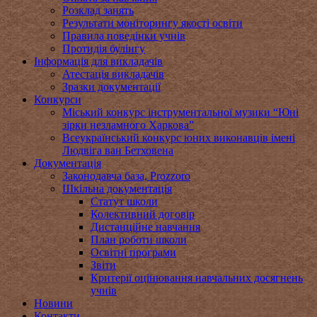
Розклад занять
Результати моніторингу якості освіти
Правила поведінки учнів
Протидія булінгу
Інформація для викладачів
Атестація викладачів
Зразки документації
Конкурси
Міський конкурс інструментальної музики “Юні
зірки незламного Харкова”
Всеукраїнський конкурс юних виконавців імені
Людвіга ван Бетховена
Документація
Законодавча база, Prozzoro
Шкільна документація
Статут школи
Колективний договір
Дистанційне навчання
План роботи школи
Освітні програми
Звіти
Критерії оцінювання навчальних досягнень
учнів
Новини
Контакти