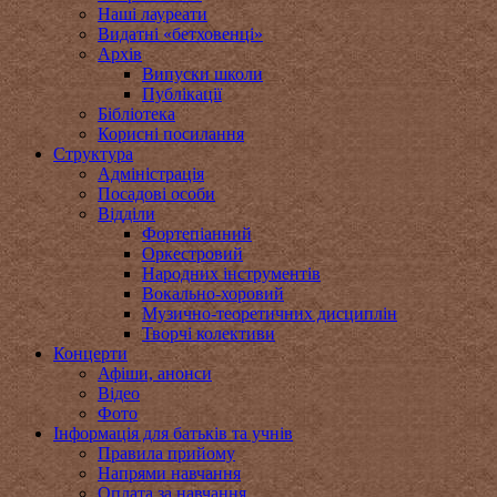
Наші лауреати
Видатні «бетховенці»
Архів
Випуски школи
Публікації
Бібліотека
Корисні посилання
Структура
Адміністрація
Посадові особи
Відділи
Фортепіанний
Оркестровий
Народних інструментів
Вокально-хоровий
Музично-теоретичних дисциплін
Творчі колективи
Концерти
Афіши, анонси
Відео
Фото
Інформація для батьків та учнів
Правила прийому
Напрями навчання
Оплата за навчання