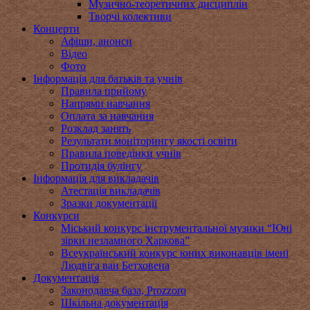
Музично-теоретичних дисциплін
Творчі колективи
Концерти
Афіши, анонси
Відео
Фото
Інформація для батьків та учнів
Правила прийому
Напрями навчання
Оплата за навчання
Розклад занять
Результати моніторингу якості освіти
Правила поведінки учнів
Протидія булінгу
Інформація для викладачів
Атестація викладачів
Зразки документації
Конкурси
Міський конкурс інструментальної музики “Юні
зірки незламного Харкова”
Всеукраїнський конкурс юних виконавців імені
Людвіга ван Бетховена
Документація
Законодавча база, Prozzoro
Шкільна документація