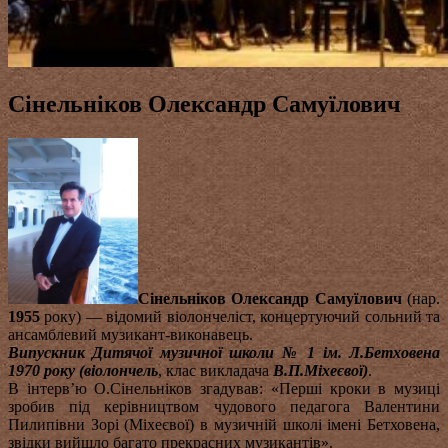
Сінельніков Олександр Самуїлович
Сінельніков Олександр Самуїлович
(нар.
1955
року) — відомий віолончеліст, концертуючий сольний та
ансамблевий музикант-виконавець.
Випускник Дитячої музичної школи № 1 ім. Л.Бетховена
1970 року (віолончель
, клас викладача
В.П.Міхеєвої)
.
В інтерв’ю О.Сінельніков згадував: «Перші кроки в музиці
зробив під керівництвом чудового педагога Валентини
Пилипівни Зорі (Міхеєвої) в музичній школі імені Бетховена,
звідки вийшло багато прекрасних музикантів».