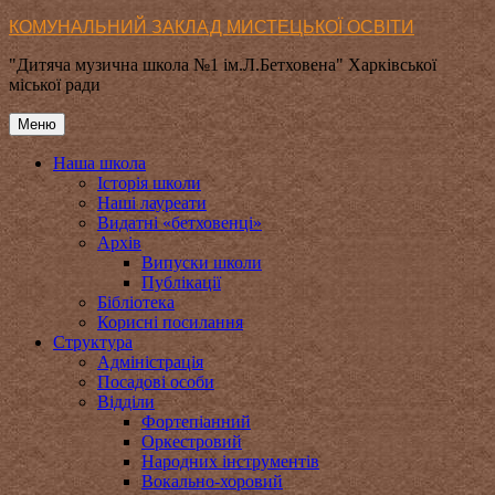
Перейти
КОМУНАЛЬНИЙ ЗАКЛАД МИСТЕЦЬКОЇ ОСВІТИ
до
"Дитяча музична школа №1 ім.Л.Бетховена" Харківської
вмісту
міської ради
Меню
Наша школа
Історія школи
Наші лауреати
Видатні «бетховенці»
Архів
Випуски школи
Публікації
Бібліотека
Корисні посилання
Структура
Адміністрація
Посадові особи
Відділи
Фортепіанний
Оркестровий
Народних інструментів
Вокально-хоровий