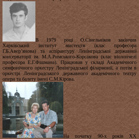
В 1979 році О.Сінельніков закінчив
Харківський інститут мистецтв (клас професора
Г.Б.Авер’янова) та аспірантуру Ленінградської державної
консерваторії ім. М.А.Римського-Корсакова (клас віолончелі
професора Е.Г.Фішмана). Працював у складі Академічного
симфонічного оркестру Ленінградської філармонії, а потім в
оркестрі Ленінградського державного академічного театру
опери та балету імені С.М.Кірова.
На початку 90-х років ХХ