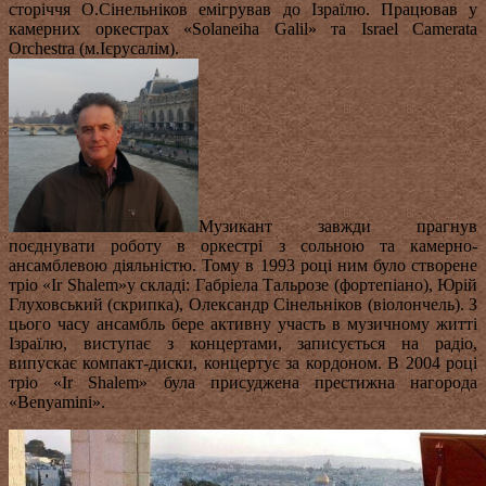
сторіччя О.Сінельніков емігрував до Ізраїлю. Працював у
камерних оркестрах «Solaneiha Galil» та Israel Camerata
Orchestra (м.Ієрусалім).
Музикант завжди прагнув
поєднувати роботу в оркестрі з сольною та камерно-
ансамблевою діяльністю. Тому в 1993 році ним було створене
тріо «Ir Shalem»у складі: Габріела Тальрозе (фортепіано), Юрій
Глуховський (скрипка), Олександр Сінельніков (віолончель). З
цього часу ансамбль бере активну участь в музичному житті
Ізраїлю, виступає з концертами, записується на радіо,
випускає компакт-диски, концертує за кордоном. В 2004 році
тріо «Ir Shalem» була присуджена престижна нагорода
«Benyamini».