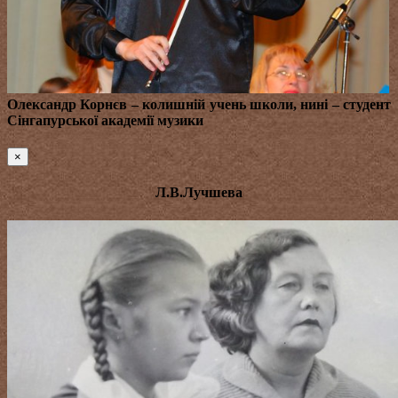
Олександр Корнєв
– колишній учень школи, нині – студент
Сінгапурської академії музики
×
Л.В.Лучшева