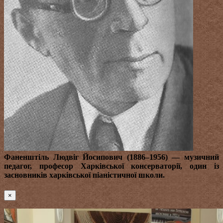
Фаненштіль Людвіг Йосипович (1886–1956)
— музичний
педагог, професор Харківської консерваторії, один із
засновників харківської піаністичної школи.
×