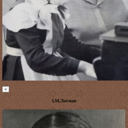
×
І.М.Латман