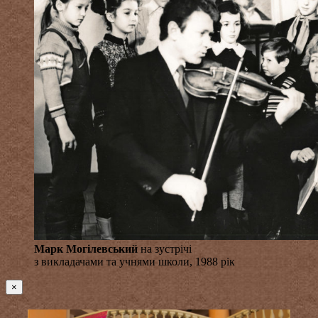
Марк Могілевський
на зустрічі
з викладачами та учнями школи, 1988 рік
×