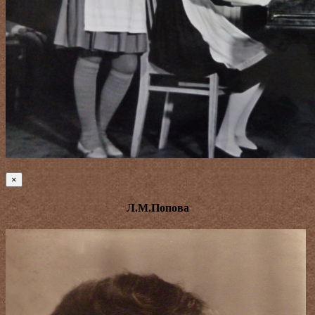
×
Л.М.Попова