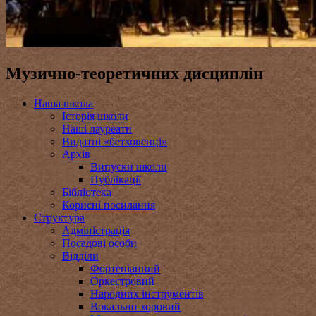
Музично-теоретичних дисциплін
Наша школа
Історія школи
Наші лауреати
Видатні «бетховенці»
Архів
Випуски школи
Публікації
Бібліотека
Корисні посилання
Структура
Адміністрація
Посадові особи
Відділи
Фортепіанний
Оркестровий
Народних інструментів
Вокально-хоровий