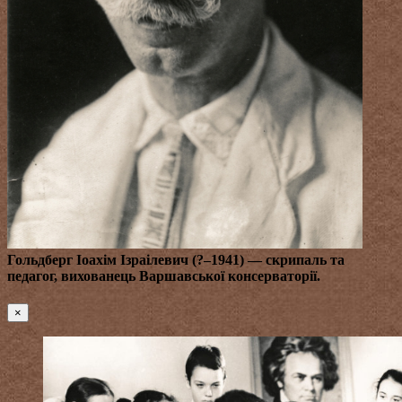
Гольдберг Іоахім Ізраілевич (?–1941)
— скрипаль та
педагог, вихованець Варшавської консерваторії.
×