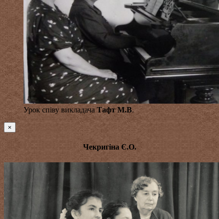
Урок співу викладача
Тафт М.В
.
×
Чекригіна Є.О.