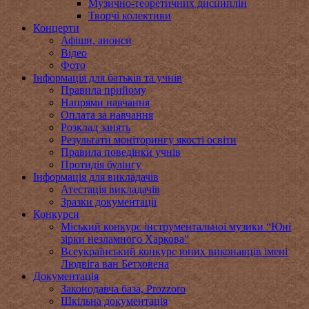
Музично-теоретичних дисциплін
Творчі колективи
Концерти
Афіши, анонси
Відео
Фото
Інформація для батьків та учнів
Правила прийому
Напрями навчання
Оплата за навчання
Розклад занять
Результати моніторингу якості освіти
Правила поведінки учнів
Протидія булінгу
Інформація для викладачів
Атестація викладачів
Зразки документації
Конкурси
Міський конкурс інструментальної музики “Юні
зірки незламного Харкова”
Всеукраїнський конкурс юних виконавців імені
Людвіга ван Бетховена
Документація
Законодавча база, Prozzoro
Шкільна документація