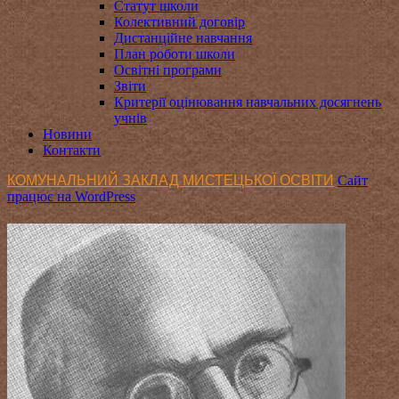
Статут школи
Колективний договір
Дистанційне навчання
План роботи школи
Освітні програми
Звіти
Критерії оцінювання навчальних досягнень
учнів
Новини
Контакти
КОМУНАЛЬНИЙ ЗАКЛАД МИСТЕЦЬКОЇ ОСВІТИ
Сайт
працює на WordPress