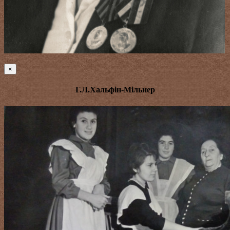
×
Г.Л.Хальфін-Мільнер