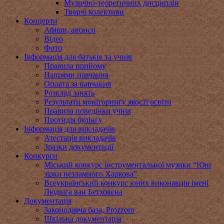
Музично-теоретичних дисциплін
Творчі колективи
Концерти
Афіши, анонси
Відео
Фото
Інформація для батьків та учнів
Правила прийому
Напрями навчання
Оплата за навчання
Розклад занять
Результати моніторингу якості освіти
Правила поведінки учнів
Протидія булінгу
Інформація для викладачів
Атестація викладачів
Зразки документації
Конкурси
Міський конкурс інструментальної музики “Юні
зірки незламного Харкова”
Всеукраїнський конкурс юних виконавців імені
Людвіга ван Бетховена
Документація
Законодавча база, Prozzoro
Шкільна документація