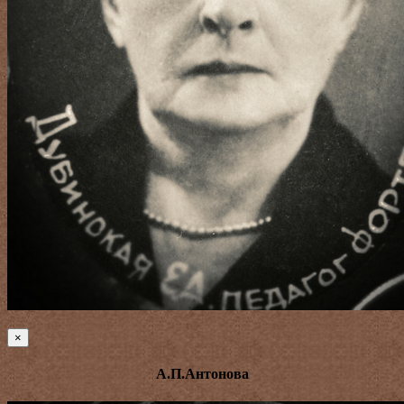
×
А.П.Антонова