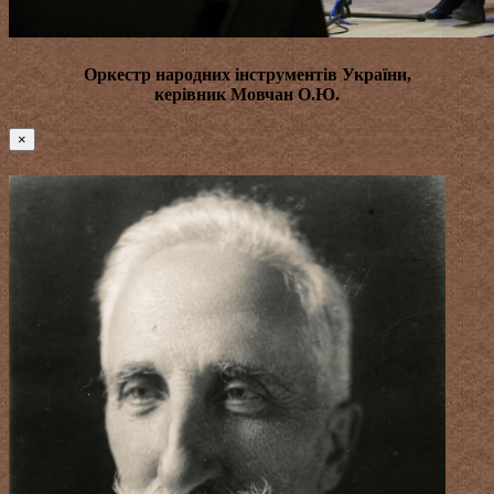
Оркестр народних інструментів України,
керівник
Мовчан О.Ю.
×