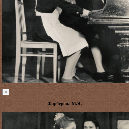
×
Фарберова М.Я.