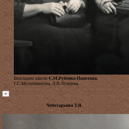
Викладачі школи
Є.М.Рубенко-Папетова
,
Г.С.Мельтішинова, Л.В.Лучшева
×
Чеботарьова Т.Я.