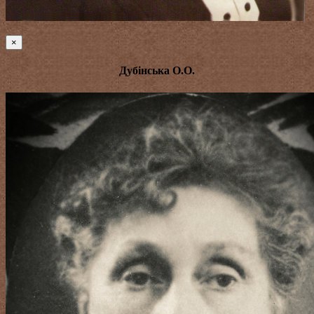
×
Дубінська О.О.