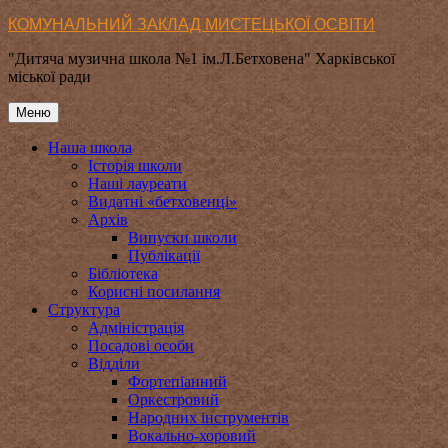
Перейти
КОМУНАЛЬНИЙ ЗАКЛАД МИСТЕЦЬКОЇ ОСВІТИ
до
"Дитяча музична школа №1 ім.Л.Бетховена" Харківської
вмісту
міської ради
Меню
Наша школа
Історія школи
Наші лауреати
Видатні «бетховенці»
Архів
Випуски школи
Публікації
Бібліотека
Корисні посилання
Структура
Адміністрація
Посадові особи
Відділи
Фортепіанний
Оркестровий
Народних інструментів
Вокально-хоровий