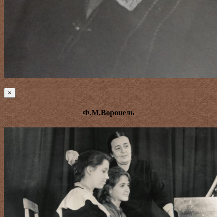
×
Ф.М.Воронель