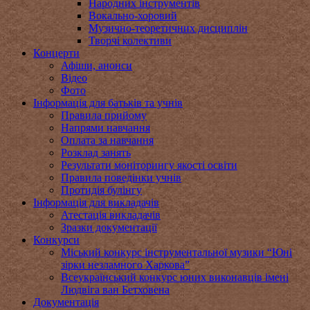
Народних інструментів
Вокально-хоровий
Музично-теоретичних дисциплін
Творчі колективи
Концерти
Афіши, анонси
Відео
Фото
Інформація для батьків та учнів
Правила прийому
Напрями навчання
Оплата за навчання
Розклад занять
Результати моніторингу якості освіти
Правила поведінки учнів
Протидія булінгу
Інформація для викладачів
Атестація викладачів
Зразки документації
Конкурси
Міський конкурс інструментальної музики “Юні
зірки незламного Харкова”
Всеукраїнський конкурс юних виконавців імені
Людвіга ван Бетховена
Документація