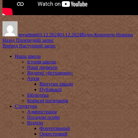
Автор
Оприлюднено
Категорії
myadmin
03.12.2024
03.12.2024
Відео
,
Концерти
,
Новини
Навігація
Попередній
Назад
Попередній запис
запис:
Наступний
Вперед
Наступний запис
записів
запис:
Наша школа
Історія школи
Наші лауреати
Видатні «бетховенці»
Архів
Випуски школи
Публікації
Бібліотека
Корисні посилання
Структура
Адміністрація
Посадові особи
Відділи
Фортепіанний
Оркестровий