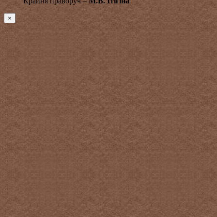
Крайня праворуч –
М.В. Ітігіна
×