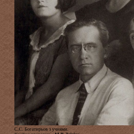
С.С. Богатирьов з учнями.