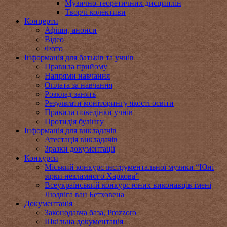
Музично-теоретичних дисциплін
Творчі колективи
Концерти
Афіши, анонси
Відео
Фото
Інформація для батьків та учнів
Правила прийому
Напрями навчання
Оплата за навчання
Розклад занять
Результати моніторингу якості освіти
Правила поведінки учнів
Протидія булінгу
Інформація для викладачів
Атестація викладачів
Зразки документації
Конкурси
Міський конкурс інструментальної музики “Юні
зірки незламного Харкова”
Всеукраїнський конкурс юних виконавців імені
Людвіга ван Бетховена
Документація
Законодавча база, Prozzoro
Шкільна документація