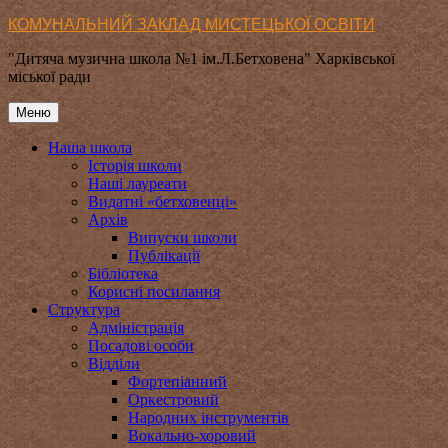
Перейти
КОМУНАЛЬНИЙ ЗАКЛАД МИСТЕЦЬКОЇ ОСВІТИ
до
"Дитяча музична школа №1 ім.Л.Бетховена" Харківської
вмісту
міської ради
Меню
Наша школа
Історія школи
Наші лауреати
Видатні «бетховенці»
Архів
Випуски школи
Публікації
Бібліотека
Корисні посилання
Структура
Адміністрація
Посадові особи
Відділи
Фортепіанний
Оркестровий
Народних інструментів
Вокально-хоровий