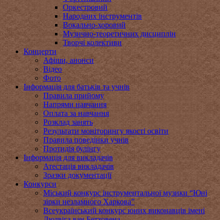
Оркестровий
Народних інструментів
Вокально-хоровий
Музично-теоретичних дисциплін
Творчі колективи
Концерти
Афіши, анонси
Відео
Фото
Інформація для батьків та учнів
Правила прийому
Напрями навчання
Оплата за навчання
Розклад занять
Результати моніторингу якості освіти
Правила поведінки учнів
Протидія булінгу
Інформація для викладачів
Атестація викладачів
Зразки документації
Конкурси
Міський конкурс інструментальної музики “Юні
зірки незламного Харкова”
Всеукраїнський конкурс юних виконавців імені
Людвіга ван Бетховена