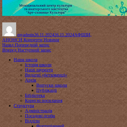
Автор
Оприлюднено
Категорії
myadmin
26.11.2024
26.11.2024
АФІШИ,
АНОНСИ
,
Концерти
,
Новини
Навігація
Попередній
Назад
Попередній запис
запис:
Наступний
Вперед
Наступний запис
записів
запис:
Наша школа
Історія школи
Наші лауреати
Видатні «бетховенці»
Архів
Випуски школи
Публікації
Бібліотека
Корисні посилання
Структура
Адміністрація
Посадові особи
Відділи
Фортепіанний