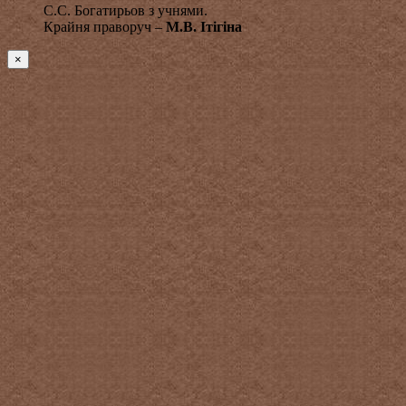
С.С. Богатирьов з учнями.
Крайня праворуч –
М.В. Ітігіна
×