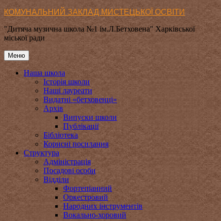
Перейти
КОМУНАЛЬНИЙ ЗАКЛАД МИСТЕЦЬКОЇ ОСВІТИ
до
"Дитяча музична школа №1 ім.Л.Бетховена" Харківської
вмісту
міської ради
Меню
Наша школа
Історія школи
Наші лауреати
Видатні «бетховенці»
Архів
Випуски школи
Публікації
Бібліотека
Корисні посилання
Структура
Адміністрація
Посадові особи
Відділи
Фортепіанний
Оркестровий
Народних інструментів
Вокально-хоровий