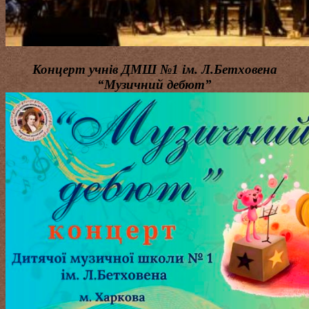
Концерт учнів ДМШ №1 ім. Л.Бетховена
“Музичний дебют”