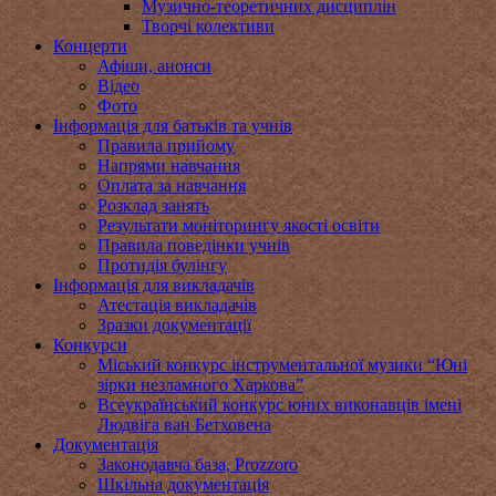
Музично-теоретичних дисциплін
Творчі колективи
Концерти
Афіши, анонси
Відео
Фото
Інформація для батьків та учнів
Правила прийому
Напрями навчання
Оплата за навчання
Розклад занять
Результати моніторингу якості освіти
Правила поведінки учнів
Протидія булінгу
Інформація для викладачів
Атестація викладачів
Зразки документації
Конкурси
Міський конкурс інструментальної музики “Юні
зірки незламного Харкова”
Всеукраїнський конкурс юних виконавців імені
Людвіга ван Бетховена
Документація
Законодавча база, Prozzoro
Шкільна документація