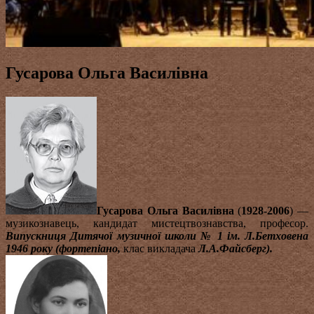
Гусарова Ольга Василівна
Гусарова Ольга Василівна
(
1928-2006
) —
музикознавець, кандидат мистецтвознавства, професор.
Випускниця Дитячої музичної школи № 1 ім. Л.Бетховена
1946 року (фортепіано,
клас викладача
Л.А.Файсберг).