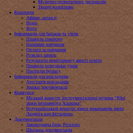
Музично-теоретичних дисциплін
Творчі колективи
Концерти
Афіши, анонси
Відео
Фото
Інформація для батьків та учнів
Правила прийому
Напрями навчання
Оплата за навчання
Розклад занять
Результати моніторингу якості освіти
Правила поведінки учнів
Протидія булінгу
Інформація для викладачів
Атестація викладачів
Зразки документації
Конкурси
Міський конкурс інструментальної музики “Юні
зірки незламного Харкова”
Всеукраїнський конкурс юних виконавців імені
Людвіга ван Бетховена
Документація
Законодавча база, Prozzoro
Шкільна документація