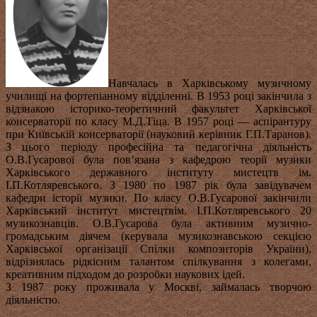
Навчалась в Харківському музичному
училищі на фортепіанному відділенні. В 1953 році закінчила з
відзнакою історико-теоретичний факультет Харківської
консерваторії по класу М.Д.Тіца. В 1957 році — аспірантуру
при Київській консерваторії (науковий керівник Г.П.Таранов).
З цього періоду професійна та педагогічна діяльність
О.В.Гусарової була пов’язана з кафедрою теорії музики
Харківського державного інституту мистецтв ім.
І.П.Котляревського. З 1980 по 1987 рік була завідувачем
кафедри історії музики. По класу О.В.Гусарової закінчили
Харківський інститут мистецтвім. І.П.Котляревського 20
музикознавців. О.В.Гусарова була активним музично-
громадським діячем (керувала музикознавською секцією
Харківської організації Спілки композиторів України),
відрізнялась рідкісним талантом спілкування з колегами,
креативним підходом до розробки наукових ідей.
З 1987 року проживала у Москві, займалась творчою
діяльністю.