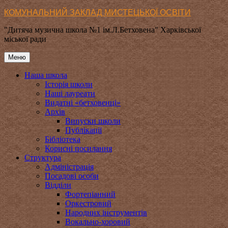
Перейти
КОМУНАЛЬНИЙ ЗАКЛАД МИСТЕЦЬКОЇ ОСВІТИ
до
"Дитяча музична школа №1 ім.Л.Бетховена" Харківської
вмісту
міської ради
Меню
Наша школа
Історія школи
Наші лауреати
Видатні «бетховенці»
Архів
Випуски школи
Публікації
Бібліотека
Корисні посилання
Структура
Адміністрація
Посадові особи
Відділи
Фортепіанний
Оркестровий
Народних інструментів
Вокально-хоровий