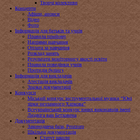
Творчі колективи
Концерти
Афіши, анонси
Відео
Фото
Інформація для батьків та учнів
Правила прийому
Напрями навчання
Оплата за навчання
Розклад занять
Результати моніторингу якості освіти
Правила поведінки учнів
Протидія булінгу
Інформація для викладачів
Атестація викладачів
Зразки документації
Конкурси
Міський конкурс інструментальної музики “Юні
зірки незламного Харкова”
Всеукраїнський конкурс юних виконавців імені
Людвіга ван Бетховена
Документація
Законодавча база, Prozzoro
Шкільна документація
Статут школи