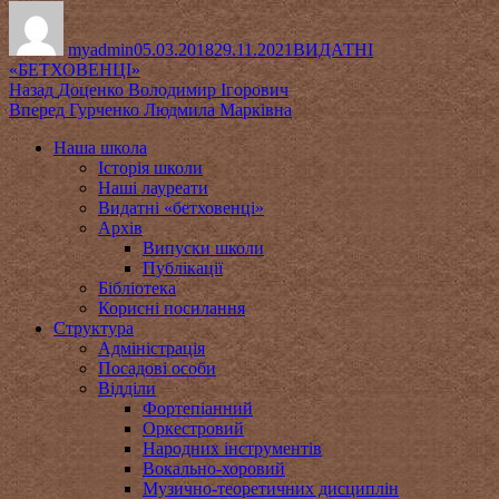
Автор
Оприлюднено
Категорії
myadmin
05.03.2018
29.11.2021
ВИДАТНІ
«БЕТХОВЕНЦІ»
Навігація
Попередній
Назад
Доценко Володимир Ігорович
запис:
Наступний
Вперед
Гурченко Людмила Марківна
записів
запис:
Наша школа
Історія школи
Наші лауреати
Видатні «бетховенці»
Архів
Випуски школи
Публікації
Бібліотека
Корисні посилання
Структура
Адміністрація
Посадові особи
Відділи
Фортепіанний
Оркестровий
Народних інструментів
Вокально-хоровий
Музично-теоретичних дисциплін