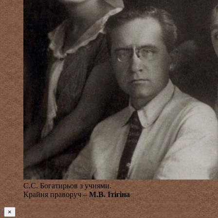
С.С. Богатирьов з учнями.
Крайня праворуч –
М.В. Ітігіна
×