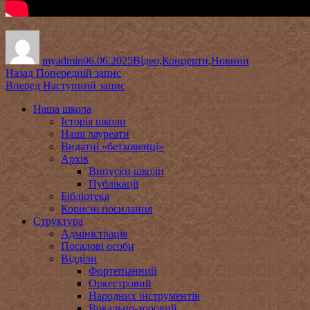
Автор
Оприлюднено
Категорії
myadmin
06.06.2025
Відео
,
Концерти
,
Новини
Навігація
Попередній
Назад
Попередній запис
запис:
Наступний
Вперед
Наступний запис
записів
запис:
Наша школа
Історія школи
Наші лауреати
Видатні «бетховенці»
Архів
Випуски школи
Публікації
Бібліотека
Корисні посилання
Структура
Адміністрація
Посадові особи
Відділи
Фортепіанний
Оркестровий
Народних інструментів
Вокально-хоровий