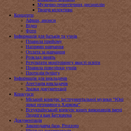
Музично-теоретичних дисциплін
Творчі колективи
Концерти
Афіши, анонси
Відео
Фото
Інформація для батьків та учнів
Правила прийому
Напрями навчання
Оплата за навчання
Розклад занять
Результати моніторингу якості освіти
Правила поведінки учнів
Протидія булінгу
Інформація для викладачів
Атестація викладачів
Зразки документації
Конкурси
Міський конкурс інструментальної музики “Юні
зірки незламного Харкова”
Всеукраїнський конкурс юних виконавців імені
Людвіга ван Бетховена
Документація
Законодавча база, Prozzoro
Шкільна документація