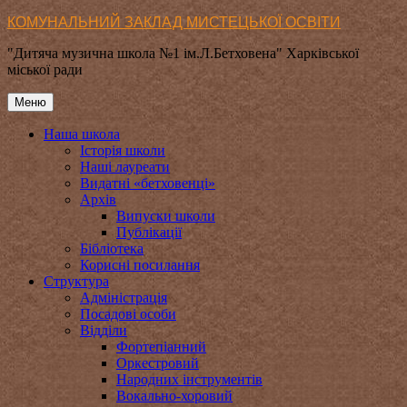
Перейти
КОМУНАЛЬНИЙ ЗАКЛАД МИСТЕЦЬКОЇ ОСВІТИ
до
"Дитяча музична школа №1 ім.Л.Бетховена" Харківської
вмісту
міської ради
Меню
Наша школа
Історія школи
Наші лауреати
Видатні «бетховенці»
Архів
Випуски школи
Публікації
Бібліотека
Корисні посилання
Структура
Адміністрація
Посадові особи
Відділи
Фортепіанний
Оркестровий
Народних інструментів
Вокально-хоровий