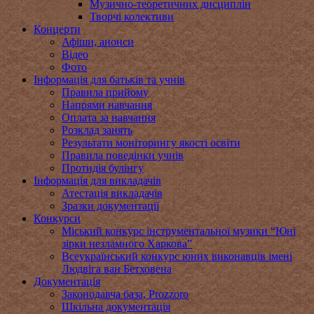
Музично-теоретичних дисциплін
Творчі колективи
Концерти
Афіши, анонси
Відео
Фото
Інформація для батьків та учнів
Правила прийому
Напрями навчання
Оплата за навчання
Розклад занять
Результати моніторингу якості освіти
Правила поведінки учнів
Протидія булінгу
Інформація для викладачів
Атестація викладачів
Зразки документації
Конкурси
Міський конкурс інструментальної музики “Юні
зірки незламного Харкова”
Всеукраїнський конкурс юних виконавців імені
Людвіга ван Бетховена
Документація
Законодавча база, Prozzoro
Шкільна документація