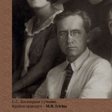
С.С. Богатирьов з учнями.
Крайня праворуч –
М.В. Ітігіна