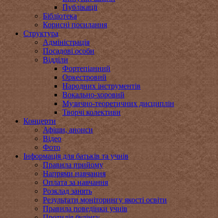
Публікації
Бібліотека
Корисні посилання
Структура
Адміністрація
Посадові особи
Відділи
Фортепіанний
Оркестровий
Народних інструментів
Вокально-хоровий
Музично-теоретичних дисциплін
Творчі колективи
Концерти
Афіши, анонси
Відео
Фото
Інформація для батьків та учнів
Правила прийому
Напрями навчання
Оплата за навчання
Розклад занять
Результати моніторингу якості освіти
Правила поведінки учнів
Протидія булінгу