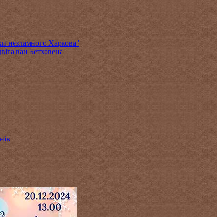
ки незламного Харкова”
віга ван Бетховена
нів