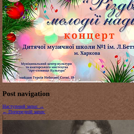
Post navigation
Наступний запис
→
←
Попередній запис
|
.