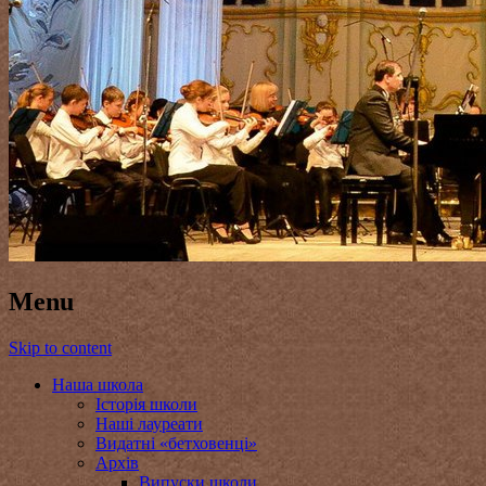
Menu
Skip to content
Наша школа
Історія школи
Наші лауреати
Видатні «бетховенці»
Архів
Випуски школи