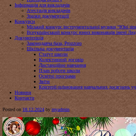
Інформація для викладачів
Атестація викладачів
Зразки документації
Конкурси
Міський конкурс інструментальної музики “Юні зір
Всеукраїнський конкурс юних виконавців імені Люд
Документація
Законодавча база, Prozzoro
Шкільна документація
Статут школи
Колективний договір
Дистанційне навчання
План роботи школи
Освітні програми
Звіти
Критерії оцінювання навчальних досягнень уч
Новини
Контакти
Posted on
18.12.2024
by
myadmin