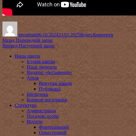
Автор
Оприлюднено
Категорії
myadmin
06.10.2024
23.01.2025
Відео
,
Концерти
Навігація
Попередній
Назад
Попередній запис
запис:
Наступний
Вперед
Наступний запис
записів
запис:
Наша школа
Історія школи
Наші лауреати
Видатні «бетховенці»
Архів
Випуски школи
Публікації
Бібліотека
Корисні посилання
Структура
Адміністрація
Посадові особи
Відділи
Фортепіанний
Оркестровий