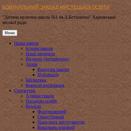
Перейти
КОМУНАЛЬНИЙ ЗАКЛАД МИСТЕЦЬКОЇ ОСВІТИ
до
"Дитяча музична школа №1 ім.Л.Бетховена" Харківської
вмісту
міської ради
Меню
Наша школа
Історія школи
Наші лауреати
Видатні «бетховенці»
Архів
Випуски школи
Публікації
Бібліотека
Корисні посилання
Структура
Адміністрація
Посадові особи
Відділи
Фортепіанний
Оркестровий
Народних інструментів
Вокально-хоровий