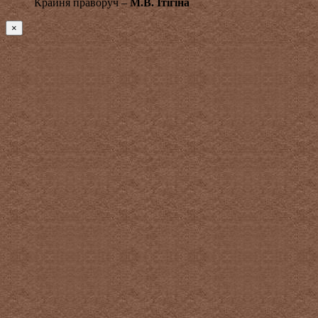
Крайня праворуч –
М.В. Ітігіна
×