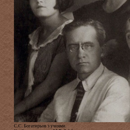
С.С. Богатирьов з учнями.