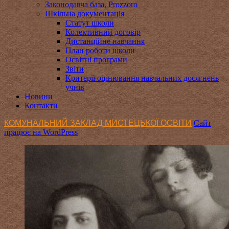
Законодавча база, Prozzoro
Шкільна документація
Статут школи
Колективний договір
Дистанційне навчання
План роботи школи
Освітні програми
Звіти
Критерії оцінювання навчальних досягнень
учнів
Новини
Контакти
КОМУНАЛЬНИЙ ЗАКЛАД МИСТЕЦЬКОЇ ОСВІТИ
Сайт
працює на WordPress