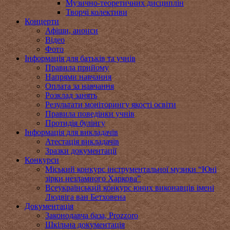
Музично-теоретичних дисциплін
Творчі колективи
Концерти
Афіши, анонси
Відео
Фото
Інформація для батьків та учнів
Правила прийому
Напрями навчання
Оплата за навчання
Розклад занять
Результати моніторингу якості освіти
Правила поведінки учнів
Протидія булінгу
Інформація для викладачів
Атестація викладачів
Зразки документації
Конкурси
Міський конкурс інструментальної музики “Юні
зірки незламного Харкова”
Всеукраїнський конкурс юних виконавців імені
Людвіга ван Бетховена
Документація
Законодавча база, Prozzoro
Шкільна документація