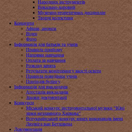
Народних інструментів
Вокально-хоровий
Музично-теоретичних дисциплін
Творчі колективи
Концерти
Афіши, анонси
Відео
Фото
Інформація для батьків та учнів
Правила прийому
Напрями навчання
Оплата за навчання
Розклад занять
Результати моніторингу якості освіти
Правила поведінки учнів
Протидія булінгу
Інформація для викладачів
Атестація викладачів
Зразки документації
Конкурси
Міський конкурс інструментальної музики “Юні
зірки незламного Харкова”
Всеукраїнський конкурс юних виконавців імені
Людвіга ван Бетховена
Документація