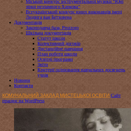
Міський конкурс інструментальної музики “Юні
зірки незламного Харкова”
Всеукраїнський конкурс юних виконавців імені
Людвіга ван Бетховена
Документація
Законодавча база, Prozzoro
Шкільна документація
Статут школи
Колективний договір
Дистанційне навчання
План роботи школи
Освітні програми
Звіти
Критерії оцінювання навчальних досягнень
учнів
Новини
Контакти
КОМУНАЛЬНИЙ ЗАКЛАД МИСТЕЦЬКОЇ ОСВІТИ
Сайт
працює на WordPress