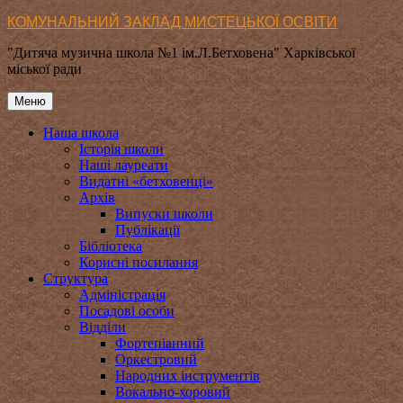
Перейти
КОМУНАЛЬНИЙ ЗАКЛАД МИСТЕЦЬКОЇ ОСВІТИ
до
"Дитяча музична школа №1 ім.Л.Бетховена" Харківської
вмісту
міської ради
Меню
Наша школа
Історія школи
Наші лауреати
Видатні «бетховенці»
Архів
Випуски школи
Публікації
Бібліотека
Корисні посилання
Структура
Адміністрація
Посадові особи
Відділи
Фортепіанний
Оркестровий
Народних інструментів
Вокально-хоровий