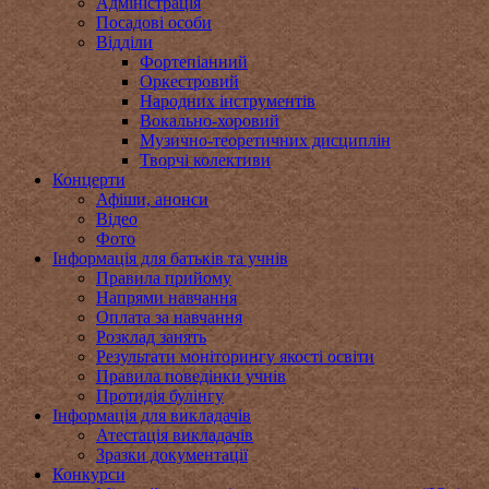
Адміністрація
Посадові особи
Відділи
Фортепіанний
Оркестровий
Народних інструментів
Вокально-хоровий
Музично-теоретичних дисциплін
Творчі колективи
Концерти
Афіши, анонси
Відео
Фото
Інформація для батьків та учнів
Правила прийому
Напрями навчання
Оплата за навчання
Розклад занять
Результати моніторингу якості освіти
Правила поведінки учнів
Протидія булінгу
Інформація для викладачів
Атестація викладачів
Зразки документації
Конкурси