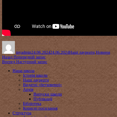
Автор
Оприлюднено
Категорії
myadmin
24.06.2024
24.06.2024
Наші лауреати
,
Новини
Навігація
Попередній
Назад
Попередній запис
запис:
Наступний
Вперед
Наступний запис
записів
запис:
Наша школа
Історія школи
Наші лауреати
Видатні «бетховенці»
Архів
Випуски школи
Публікації
Бібліотека
Корисні посилання
Структура