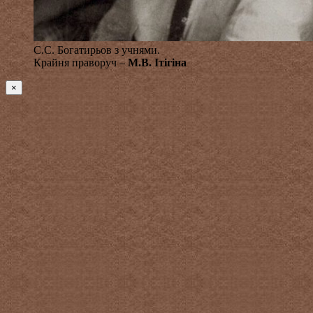
С.С. Богатирьов з учнями.
Крайня праворуч –
М.В. Ітігіна
×