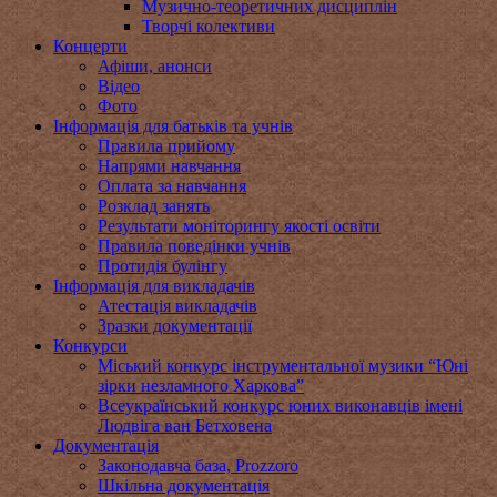
Музично-теоретичних дисциплін
Творчі колективи
Концерти
Афіши, анонси
Відео
Фото
Інформація для батьків та учнів
Правила прийому
Напрями навчання
Оплата за навчання
Розклад занять
Результати моніторингу якості освіти
Правила поведінки учнів
Протидія булінгу
Інформація для викладачів
Атестація викладачів
Зразки документації
Конкурси
Міський конкурс інструментальної музики “Юні
зірки незламного Харкова”
Всеукраїнський конкурс юних виконавців імені
Людвіга ван Бетховена
Документація
Законодавча база, Prozzoro
Шкільна документація