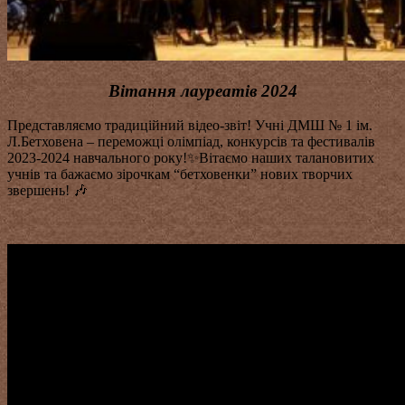
Вітання лауреатів 2024
Представляємо традиційний відео-звіт! Учні ДМШ № 1 ім.
Л.Бетховена – переможці олімпіад, конкурсів та фестивалів
2023-2024 навчального року!✨Вітаємо наших талановитих
учнів та бажаємо зірочкам “бетховенки” нових творчих
звершень! 🎶