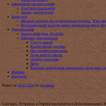
Інформація для викладачів
Атестація викладачів
Зразки документації
Конкурси
Міський конкурс інструментальної музики “Юні зір
Всеукраїнський конкурс юних виконавців імені Люд
Документація
Законодавча база, Prozzoro
Шкільна документація
Статут школи
Колективний договір
Дистанційне навчання
План роботи школи
Освітні програми
Звіти
Критерії оцінювання навчальних досягнень уч
Новини
Контакти
Posted on
16.05.2024
by
myadmin
Сьогодні, 16 травня, в Україні відзначається День вишиванки. 