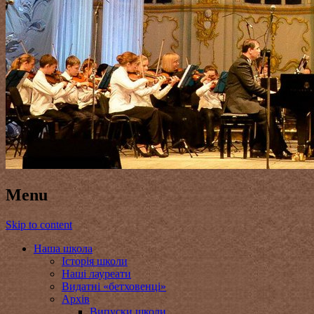
Menu
Skip to content
Наша школа
Історія школи
Наші лауреати
Видатні «бетховенці»
Архів
Випуски школи