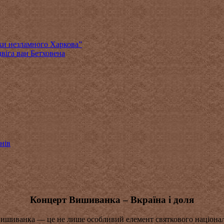
ки незламного Харкова”
віга ван Бетховена
нів
Концерт Вишиванка – Вкраїна і доля
Вишиванка — це не лише особливий елемент святкового національн