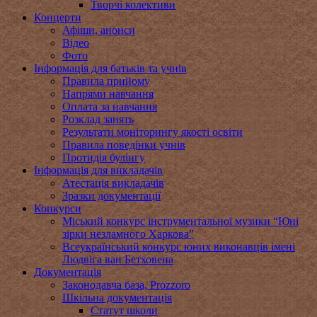
Творчі колективи
Концерти
Афіши, анонси
Відео
Фото
Інформація для батьків та учнів
Правила прийому
Напрями навчання
Оплата за навчання
Розклад занять
Результати моніторингу якості освіти
Правила поведінки учнів
Протидія булінгу
Інформація для викладачів
Атестація викладачів
Зразки документації
Конкурси
Міський конкурс інструментальної музики “Юні
зірки незламного Харкова”
Всеукраїнський конкурс юних виконавців імені
Людвіга ван Бетховена
Документація
Законодавча база, Prozzoro
Шкільна документація
Статут школи