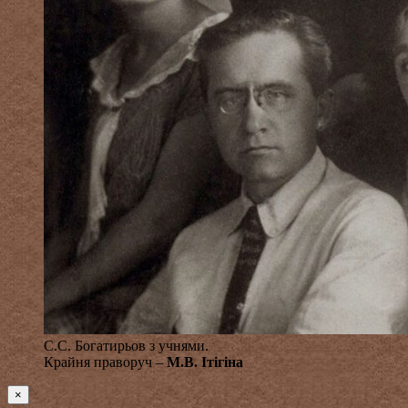
С.С. Богатирьов з учнями.
Крайня праворуч –
М.В. Ітігіна
×