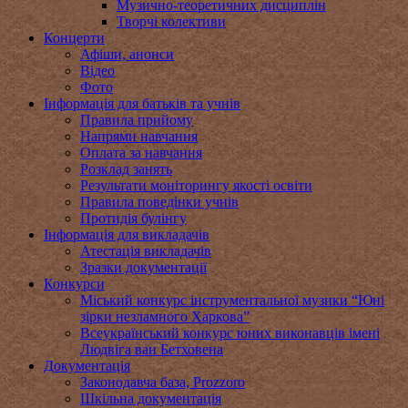
Музично-теоретичних дисциплін
Творчі колективи
Концерти
Афіши, анонси
Відео
Фото
Інформація для батьків та учнів
Правила прийому
Напрями навчання
Оплата за навчання
Розклад занять
Результати моніторингу якості освіти
Правила поведінки учнів
Протидія булінгу
Інформація для викладачів
Атестація викладачів
Зразки документації
Конкурси
Міський конкурс інструментальної музики “Юні
зірки незламного Харкова”
Всеукраїнський конкурс юних виконавців імені
Людвіга ван Бетховена
Документація
Законодавча база, Prozzoro
Шкільна документація