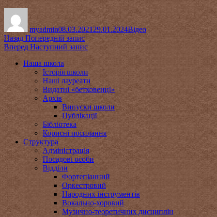
Автор
Оприлюднено
Категорії
myadmin
08.03.2021
29.01.2024
Відео
Навігація
Попередній
Назад
Попередній запис
запис:
Наступний
Вперед
Наступний запис
записів
запис:
Наша школа
Історія школи
Наші лауреати
Видатні «бетховенці»
Архів
Випуски школи
Публікації
Бібліотека
Корисні посилання
Структура
Адміністрація
Посадові особи
Відділи
Фортепіанний
Оркестровий
Народних інструментів
Вокально-хоровий
Музично-теоретичних дисциплін