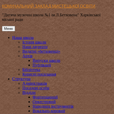
Перейти
КОМУНАЛЬНИЙ ЗАКЛАД МИСТЕЦЬКОЇ ОСВІТИ
до
"Дитяча музична школа №1 ім.Л.Бетховена" Харківської
вмісту
міської ради
Меню
Наша школа
Історія школи
Наші лауреати
Видатні «бетховенці»
Архів
Випуски школи
Публікації
Бібліотека
Корисні посилання
Структура
Адміністрація
Посадові особи
Відділи
Фортепіанний
Оркестровий
Народних інструментів
Вокально-хоровий