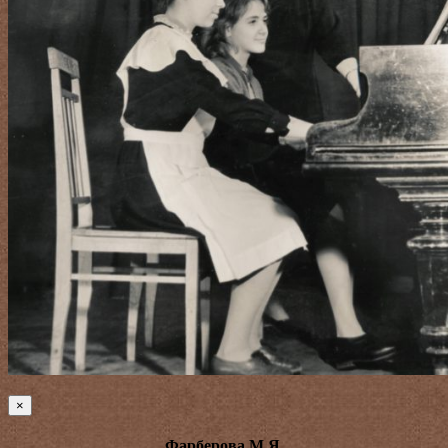
×
Фарберова М.Я.