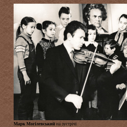
Марк Могілевський
на зустрічі