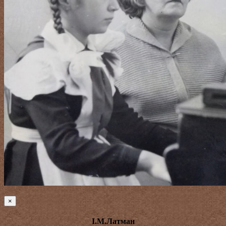
×
І.М.Латман