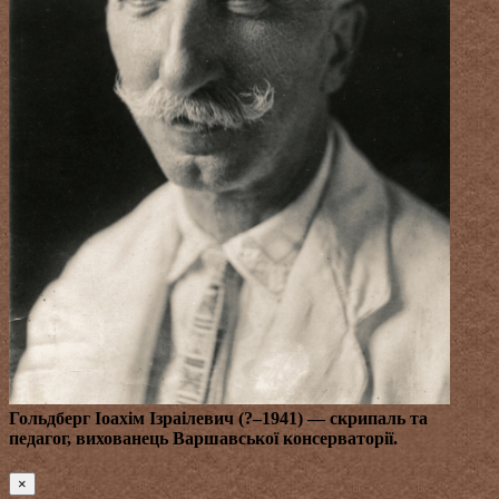
Гольдберг Іоахім Ізраілевич (?–1941)
— скрипаль та
педагог, вихованець Варшавської консерваторії.
×