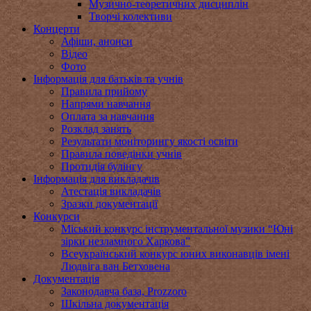
Музично-теоретичних дисциплін
Творчі колективи
Концерти
Афіши, анонси
Відео
Фото
Інформація для батьків та учнів
Правила прийому
Напрями навчання
Оплата за навчання
Розклад занять
Результати моніторингу якості освіти
Правила поведінки учнів
Протидія булінгу
Інформація для викладачів
Атестація викладачів
Зразки документації
Конкурси
Міський конкурс інструментальної музики “Юні
зірки незламного Харкова”
Всеукраїнський конкурс юних виконавців імені
Людвіга ван Бетховена
Документація
Законодавча база, Prozzoro
Шкільна документація