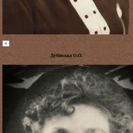
×
Дубінська О.О.