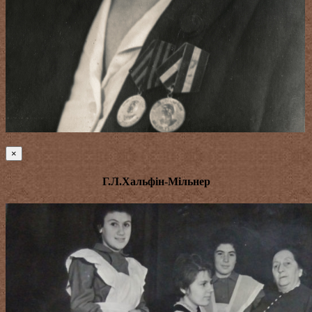
×
Г.Л.Хальфін-Мільнер