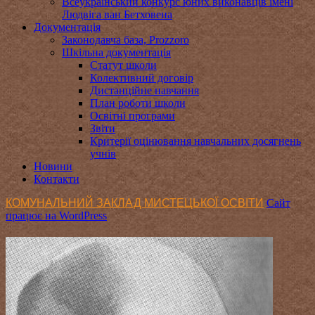
Всеукраїнський конкурс юних виконавців імені
Людвіга ван Бетховена
Документація
Законодавча база, Prozzoro
Шкільна документація
Статут школи
Колективний договір
Дистанційне навчання
План роботи школи
Освітні програми
Звіти
Критерії оцінювання навчальних досягнень
учнів
Новини
Контакти
КОМУНАЛЬНИЙ ЗАКЛАД МИСТЕЦЬКОЇ ОСВІТИ
Сайт
працює на WordPress