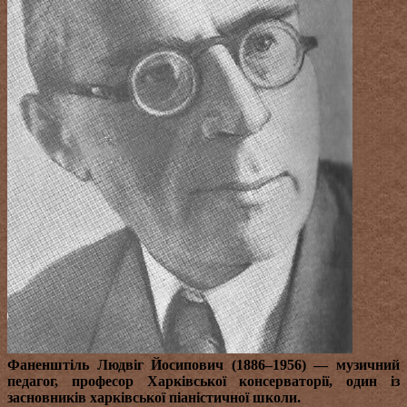
Фаненштіль Людвіг Йосипович (1886–1956)
— музичний
педагог, професор Харківської консерваторії, один із
засновників харківської піаністичної школи.