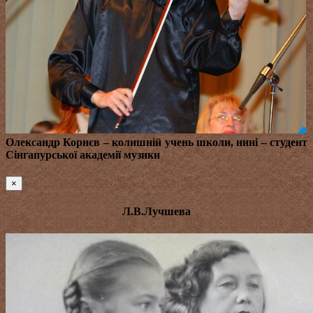
Олександр Корнєв
– колишній учень школи, нині – студент
Сінгапурської академії музики
×
Л.В.Лучшева