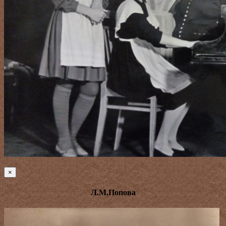
×
Л.М.Попова