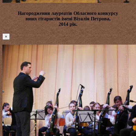
Нагородження лауреатів
Обласного конкурсу
юних гітаристів імені Віталія Петрова
,
2014 рік.
×