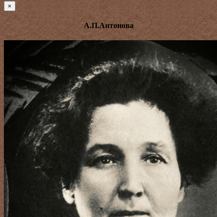
×
А.П.Антонова