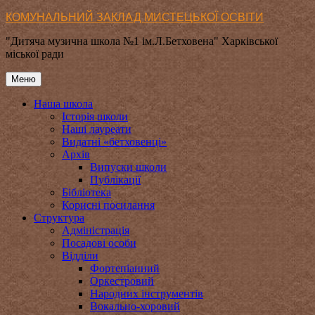
Перейти
КОМУНАЛЬНИЙ ЗАКЛАД МИСТЕЦЬКОЇ ОСВІТИ
до
"Дитяча музична школа №1 ім.Л.Бетховена" Харківської
вмісту
міської ради
Меню
Наша школа
Історія школи
Наші лауреати
Видатні «бетховенці»
Архів
Випуски школи
Публікації
Бібліотека
Корисні посилання
Структура
Адміністрація
Посадові особи
Відділи
Фортепіанний
Оркестровий
Народних інструментів
Вокально-хоровий