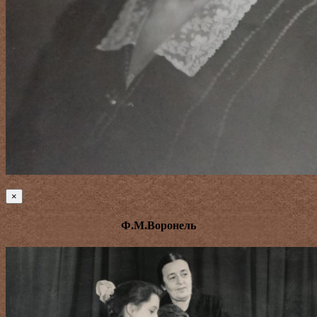
×
Ф.М.Воронель