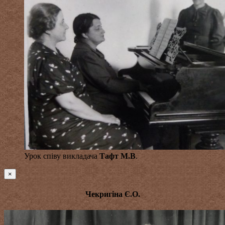
Урок співу викладача
Тафт М.В
.
×
Чекригіна Є.О.