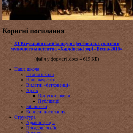
Корисні посилання
ХІ Всеукраїнський конкурс-фестиваль сучасного
музичного мистецтва «Харківські зорі «Весна-2018»
(файл у форматі .docx – 619 КБ)
Наша школа
Історія школи
Наші лауреати
Видатні «бетховенці»
Архів
Випуски школи
Публікації
Бібліотека
Корисні посилання
Структура
Адміністрація
Посадові особи