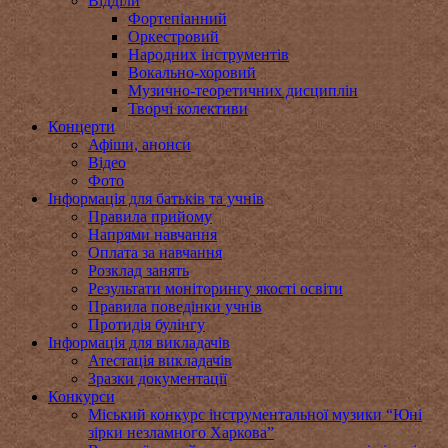
Відділи
Фортепіанний
Оркестровий
Народних інструментів
Вокально-хоровий
Музично-теоретичних дисциплін
Творчі колективи
Концерти
Афіши, анонси
Відео
Фото
Інформація для батьків та учнів
Правила прийому
Напрями навчання
Оплата за навчання
Розклад занять
Результати моніторингу якості освіти
Правила поведінки учнів
Протидія булінгу
Інформація для викладачів
Атестація викладачів
Зразки документації
Конкурси
Міський конкурс інструментальної музики “Юні
зірки незламного Харкова”