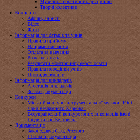
Музично-теоретичних дисциплін
Творчі колективи
Концерти
Афіши, анонси
Відео
Фото
Інформація для батьків та учнів
Правила прийому
Напрями навчання
Оплата за навчання
Розклад занять
Результати моніторингу якості освіти
Правила поведінки учнів
Протидія булінгу
Інформація для викладачів
Атестація викладачів
Зразки документації
Конкурси
Міський конкурс інструментальної музики “Юні
зірки незламного Харкова”
Всеукраїнський конкурс юних виконавців імені
Людвіга ван Бетховена
Документація
Законодавча база, Prozzoro
Шкільна документація