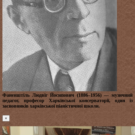
Фаненштіль Людвіг Йосипович (1886–1956)
— музичний
педагог, професор Харківської консерваторії, один із
засновників харківської піаністичної школи.
×