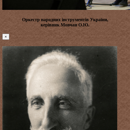
Оркестр народних інструментів України,
керівник
Мовчан О.Ю.
×