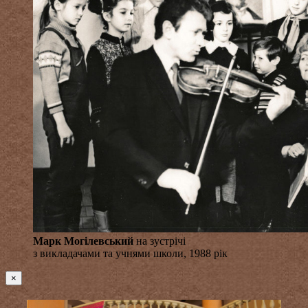
Марк Могілевський
на зустрічі
з викладачами та учнями школи, 1988 рік
×