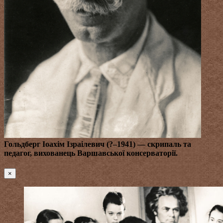
Гольдберг Іоахім Ізраілевич (?–1941)
— скрипаль та
педагог, вихованець Варшавської консерваторії.
×