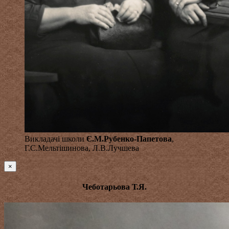
Викладачі школи
Є.М.Рубенко-Папетова
,
Г.С.Мельтішинова, Л.В.Лучшева
×
Чеботарьова Т.Я.