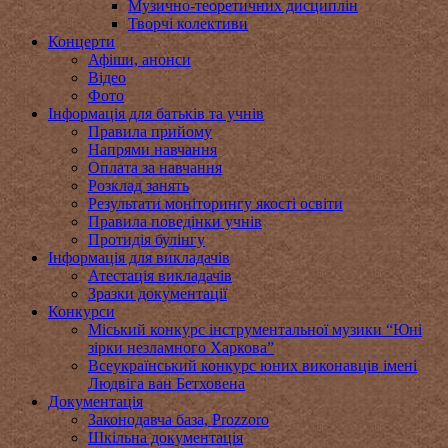
Музично-теоретичних дисциплін
Творчі колективи
Концерти
Афіши, анонси
Відео
Фото
Інформація для батьків та учнів
Правила прийому
Напрями навчання
Оплата за навчання
Розклад занять
Результати моніторингу якості освіти
Правила поведінки учнів
Протидія булінгу
Інформація для викладачів
Атестація викладачів
Зразки документації
Конкурси
Міський конкурс інструментальної музики “Юні
зірки незламного Харкова”
Всеукраїнський конкурс юних виконавців імені
Людвіга ван Бетховена
Документація
Законодавча база, Prozzoro
Шкільна документація