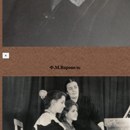
×
Ф.М.Воронель