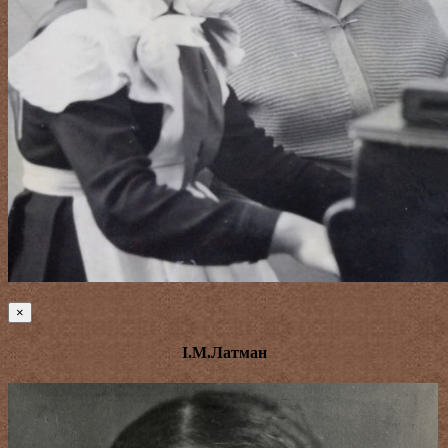
×
І.М.Латман