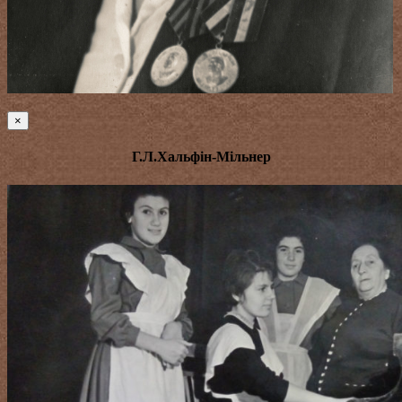
×
Г.Л.Хальфін-Мільнер