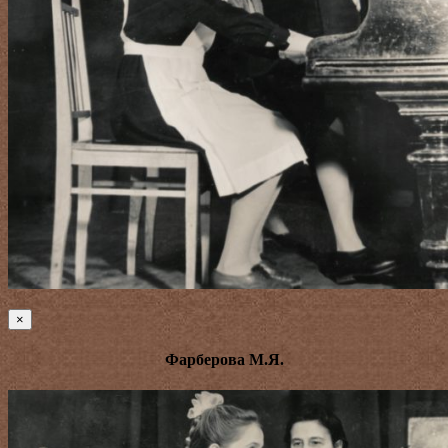
×
Фарберова М.Я.