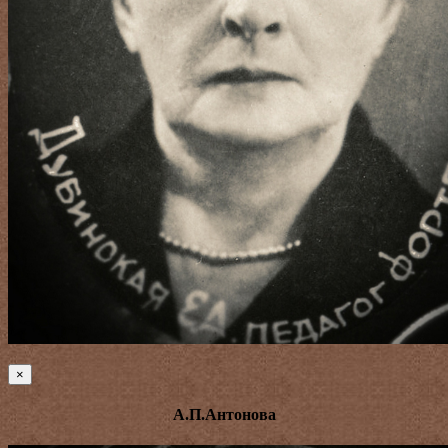
×
А.П.Антонова