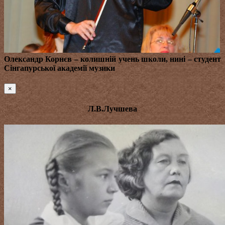
Олександр Корнєв
– колишній учень школи, нині – студент
Сінгапурської академії музики
×
Л.В.Лучшева