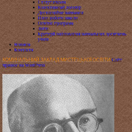
Статут школи
Колективний договір
Дистанційне навчання
План роботи школи
Освітні програми
Звіти
Критерії оцінювання навчальних досягнень
учнів
Новини
Контакти
КОМУНАЛЬНИЙ ЗАКЛАД МИСТЕЦЬКОЇ ОСВІТИ
Сайт
працює на WordPress