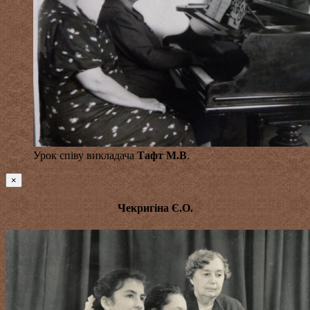
Урок співу викладача
Тафт М.В
.
×
Чекригіна Є.О.