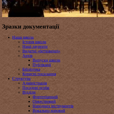
Зразки документації
Наша школа
Історія школи
Наші лауреати
Видатні «бетховенці»
Архів
Випуски школи
Публікації
Бібліотека
Корисні посилання
Структура
Адміністрація
Посадові особи
Відділи
Фортепіанний
Оркестровий
Народних інструментів
Вокально-хоровий