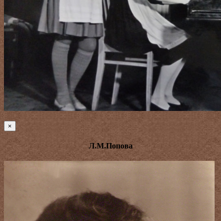
×
Л.М.Попова