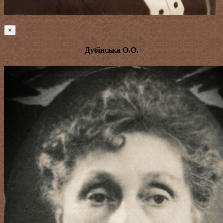
×
Дубінська О.О.