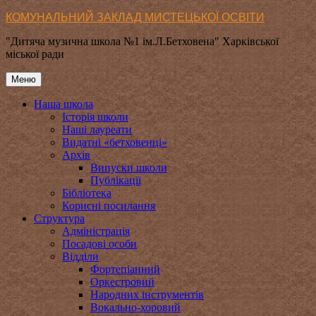
Перейти
КОМУНАЛЬНИЙ ЗАКЛАД МИСТЕЦЬКОЇ ОСВІТИ
до
"Дитяча музична школа №1 ім.Л.Бетховена" Харківської
вмісту
міської ради
Меню
Наша школа
Історія школи
Наші лауреати
Видатні «бетховенці»
Архів
Випуски школи
Публікації
Бібліотека
Корисні посилання
Структура
Адміністрація
Посадові особи
Відділи
Фортепіанний
Оркестровий
Народних інструментів
Вокально-хоровий