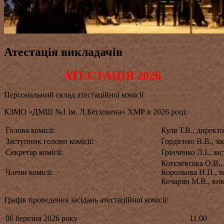
Атестація викладачів
АТЕСТАЦІЯ 2026
Персональний склад атестаційної комісії
КЗМО «ДМШ №1 ім. Л.Бетховена» ХМР в 2026 році:
Голова комісії:
Куля Т.В., директ
Заступник голови комісії:
Гордієнко В.В., з
Секретар комісії:
Грінченко Л.І., з
Котєлевська О.В.,
Члени комісії:
Корольова Н.П., в
Кочарян М.В., вик
Графік проведення засідань атестаційної комісії:
06 березня 2026 року
11.00