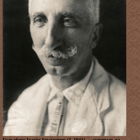
Гольдберг Іоахім Ізраілевич (?–1941)
— скрипаль та