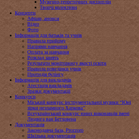
Музично-теоретичних дисциплін
Творчі колективи
Концерти
Афіши, анонси
Відео
Фото
Інформація для батьків та учнів
Правила прийому
Напрями навчання
Оплата за навчання
Розклад занять
Результати моніторингу якості освіти
Правила поведінки учнів
Протидія булінгу
Інформація для викладачів
Атестація викладачів
Зразки документації
Конкурси
Міський конкурс інструментальної музики “Юні
зірки незламного Харкова”
Всеукраїнський конкурс юних виконавців імені
Людвіга ван Бетховена
Документація
Законодавча база, Prozzoro
Шкільна документація