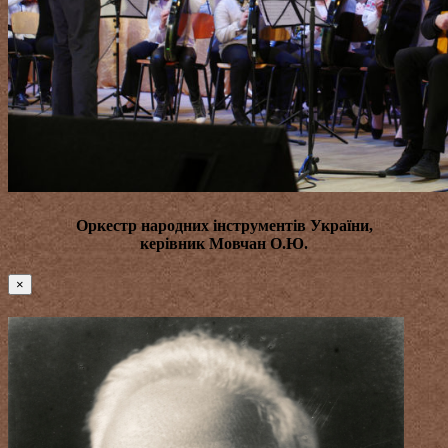
Оркестр народних інструментів України,
керівник
Мовчан О.Ю.
×