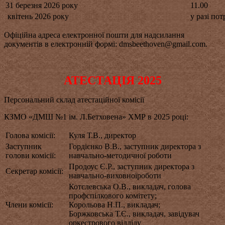
31 березня 2026 року
11.00
квітень 2026 року
у разі по
Офіційна адреса електронної пошти для надсилання
документів в електронній формі: dmsbeethoven@gmаil.com.
АТЕСТАЦІЯ 2025
Персональний склад атестаційної комісії
КЗМО «ДМШ №1 ім. Л.Бетховена» ХМР в 2025 році:
Голова комісії:
Куля Т.В., директор
Заступник
Гордієнко В.В., заступник директора з
голови комісії:
навчально-методичної роботи
Продоус Є.Р., заступник директора з
Секретар комісії:
навчально-виховноїроботи
Котєлевська О.В., викладач, голова
профспілкового комітету;
Члени комісії:
Корольова Н.П., викладач;
Боржковська Т.Є., викладач, завідувач
оркестрового відділу