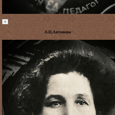
×
А.П.Антонова