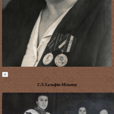
×
Г.Л.Хальфін-Мільнер