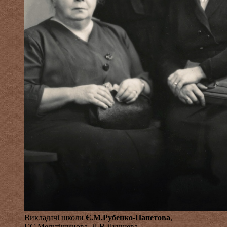
Викладачі школи
Є.М.Рубенко-Папетова
,
Г.С.Мельтішинова, Л.В.Лучшева