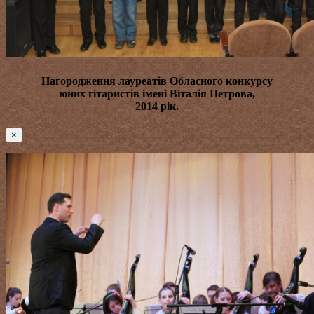
Нагородження лауреатів
Обласного конкурсу
юних гітаристів імені Віталія Петрова
,
2014 рік.
×