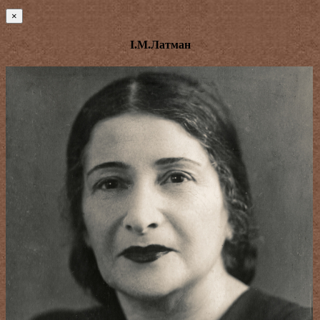
×
І.М.Латман