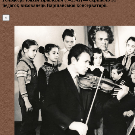
педагог, вихованець Варшавської консерваторії.
×