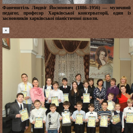
Фаненштіль Людвіг Йосипович (1886–1956)
— музичний
педагог, професор Харківської консерваторії, один із
засновників харківської піаністичної школи.
×