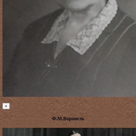
×
Ф.М.Воронель