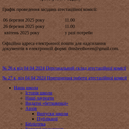
Графік проведення засідань атестаційної комісії:
06 березня 2025 року
11.00
26 березня 2025 року
11.00
квітень 2025 року
у разі потреби
Офіційна адреса електронної пошти для надсилання
документів в електронній формі: dmsbeethoven@gmаil.com.
№ 26 к від 04 04 2024 Персональний склад атестаційної комісії
№ 27 к від 04 04 2024 Припинення роботи атестаційної комісії
Наша школа
Історія школи
Наші лауреати
Видатні «бетховенці»
Архів
Випуски школи
Публікації
Бібліотека