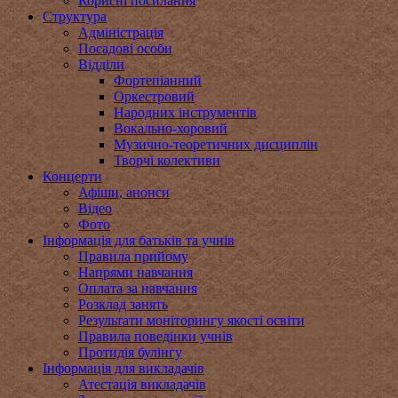
Корисні посилання
Структура
Адміністрація
Посадові особи
Відділи
Фортепіанний
Оркестровий
Народних інструментів
Вокально-хоровий
Музично-теоретичних дисциплін
Творчі колективи
Концерти
Афіши, анонси
Відео
Фото
Інформація для батьків та учнів
Правила прийому
Напрями навчання
Оплата за навчання
Розклад занять
Результати моніторингу якості освіти
Правила поведінки учнів
Протидія булінгу
Інформація для викладачів
Атестація викладачів