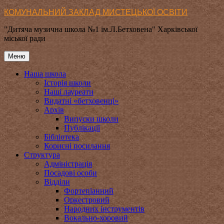
Перейти
КОМУНАЛЬНИЙ ЗАКЛАД МИСТЕЦЬКОЇ ОСВІТИ
до
"Дитяча музична школа №1 ім.Л.Бетховена" Харківської
вмісту
міської ради
Меню
Наша школа
Історія школи
Наші лауреати
Видатні «бетховенці»
Архів
Випуски школи
Публікації
Бібліотека
Корисні посилання
Структура
Адміністрація
Посадові особи
Відділи
Фортепіанний
Оркестровий
Народних інструментів
Вокально-хоровий