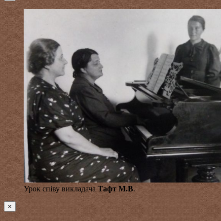
Урок співу викладача
Тафт М.В
.
×