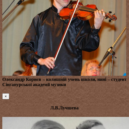
Олександр Корнєв
– колишній учень школи, нині – студент
Сінгапурської академії музики
×
Л.В.Лучшева