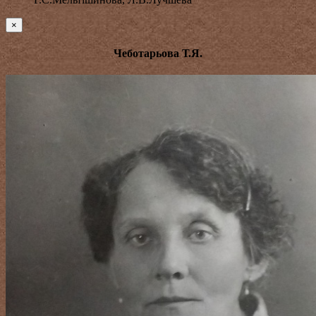
×
Чеботарьова Т.Я.