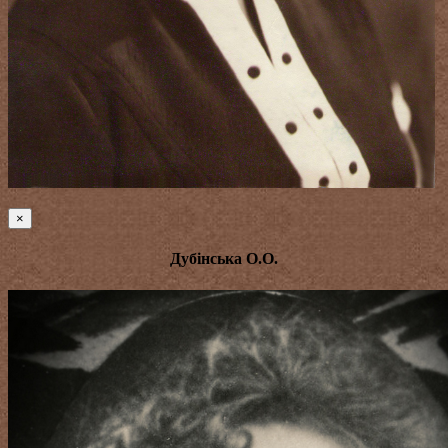
×
Дубінська О.О.