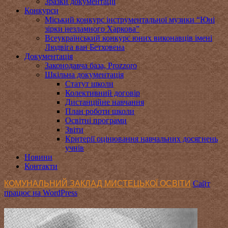
Зразки документації
Конкурси
Міський конкурс інструментальної музики “Юні
зірки незламного Харкова”
Всеукраїнський конкурс юних виконавців імені
Людвіга ван Бетховена
Документація
Законодавча база, Prozzoro
Шкільна документація
Статут школи
Колективний договір
Дистанційне навчання
План роботи школи
Освітні програми
Звіти
Критерії оцінювання навчальних досягнень
учнів
Новини
Контакти
КОМУНАЛЬНИЙ ЗАКЛАД МИСТЕЦЬКОЇ ОСВІТИ
Сайт
працює на WordPress