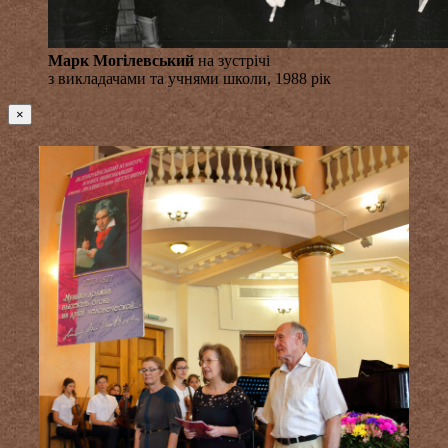
Марк Могілевський
на зустрічі
з викладачами та учнями школи, 1988 рік
×